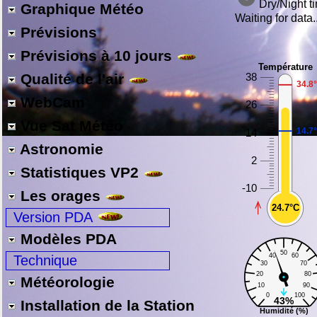
Graphique Météo
Prévisions
Prévisions à 10 jours
Qualité de l'air
WebCam
Vue Sat Météo
Astronomie
Statistiques VP2
Les orages
Version PDA
Modèles PDA
Technique
Météorologie
Installation de la Station